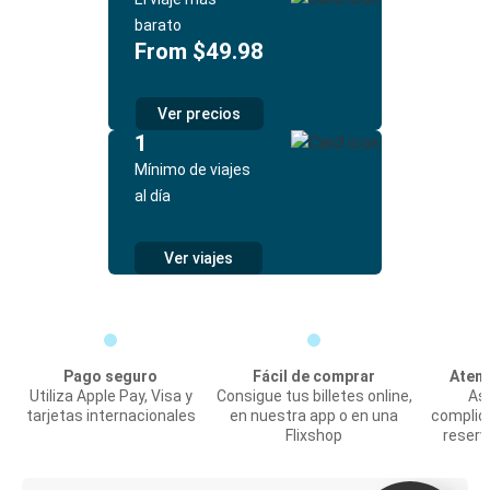
barato
From $49.98
Ver precios
1
Mínimo de viajes
al día
Ver viajes
Pago seguro
Fácil de comprar
Atenc
Utiliza Apple Pay, Visa y
Consigue tus billetes online,
Asi
tarjetas internacionales
en nuestra app o en una
complic
Flixshop
reserv