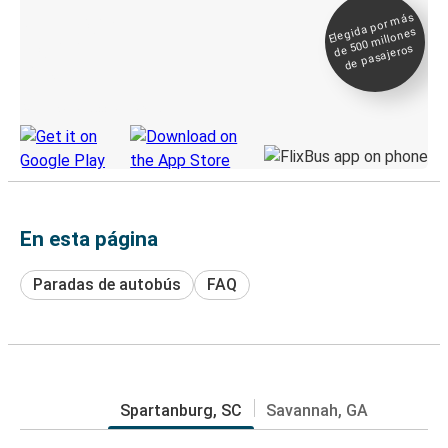
Elegida por
más
de 500
Boleto digital y
millones
seguimiento en
de pasajeros
directo
Descubre la App de Greyhound
En esta página
Paradas de autobús
FAQ
Spartanburg, SC
Savannah, GA