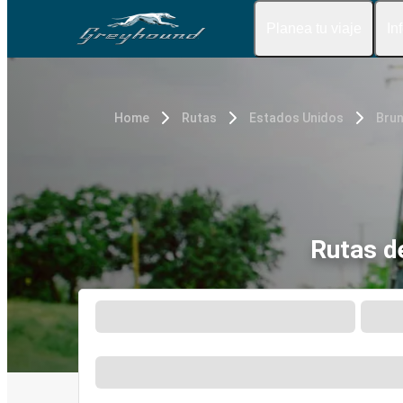
Planea tu viaje
In
Home
Rutas
Estados Unidos
Brun
Rutas d