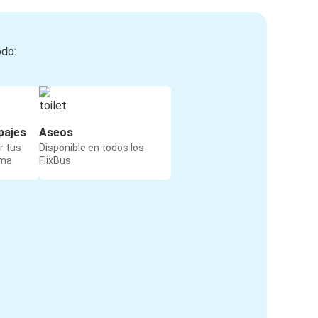
odo:
pajes
Aseos
r tus
Disponible en todos los
rma
FlixBus