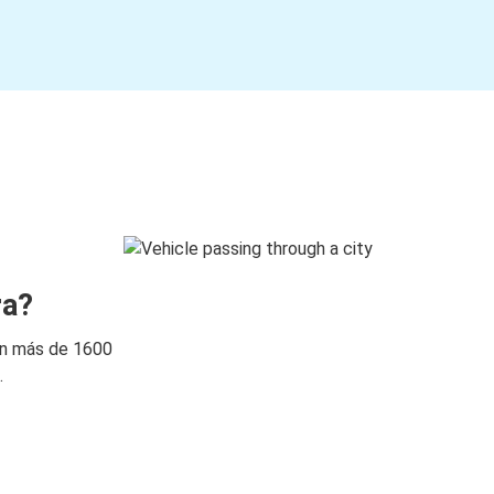
ra?
on más de 1600
.