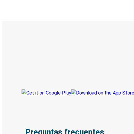
Boleto digital y seguimiento en
Descubre la App de Greyhound
Reserva viajes
Tus boletos
Sigue tu viaje
Preguntas frecuentes