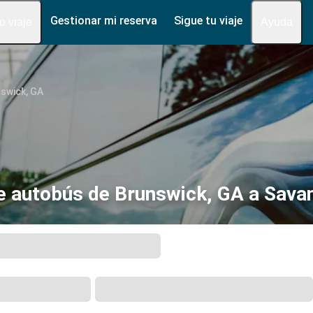
Gestionar mi reserva
Sigue tu viaje
fo viaje
Ayuda
swick, GA
e autobús de Brunswick, GA a Sava