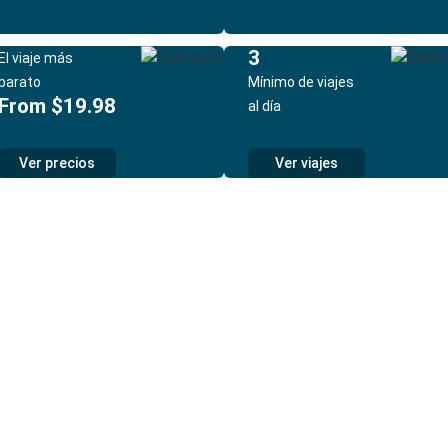
3
El viaje más
barato
Mínimo de viajes
From $19.98
al día
Ver precios
Ver viajes