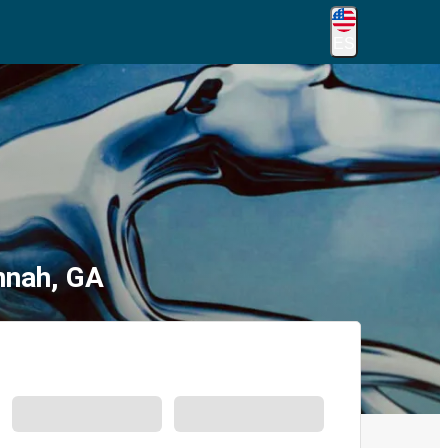
ES
nnah, GA