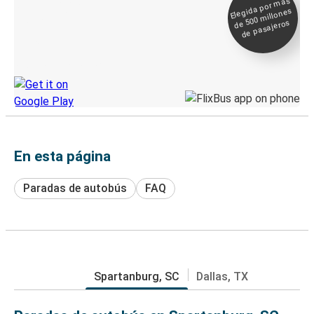
Elegida por
más
de 500
Boleto digital y
millones
seguimiento en
de pasajeros
directo
Descubre la App de Greyhound
En esta página
Paradas de autobús
FAQ
Spartanburg, SC
Dallas, TX