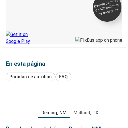
Elegida por
más
de 500
Boleto digital y
millones
seguimiento en
de pasajeros
directo
Descubre la App de Greyhound
En esta página
Paradas de autobús
FAQ
Deming, NM
Midland, TX