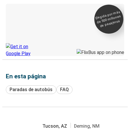
Elegida por
más
de 500
Boleto digital y
millones
seguimiento en
de pasajeros
directo
Descubre la App de Greyhound
En esta página
Paradas de autobús
FAQ
Tucson, AZ
Deming, NM