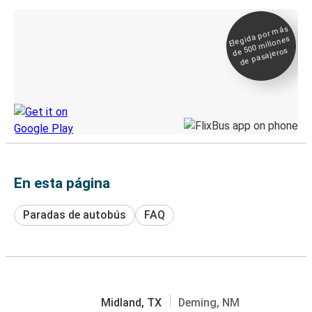
Elegida por
más
de 500
Boleto digital y
millones
seguimiento en
de pasajeros
directo
Descubre la App de Greyhound
En esta página
Paradas de autobús
FAQ
Midland, TX
Deming, NM