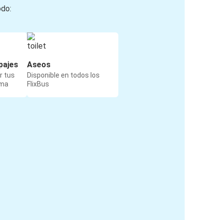
odo:
pajes
Aseos
r tus
Disponible en todos los
rma
FlixBus