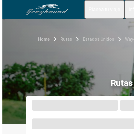
Planea tu viaje
In
Home
Rutas
Estados Unidos
Way
Rutas