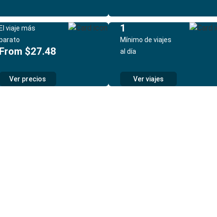
1
El viaje más
barato
Mínimo de viajes
From $27.48
al día
Ver precios
Ver viajes