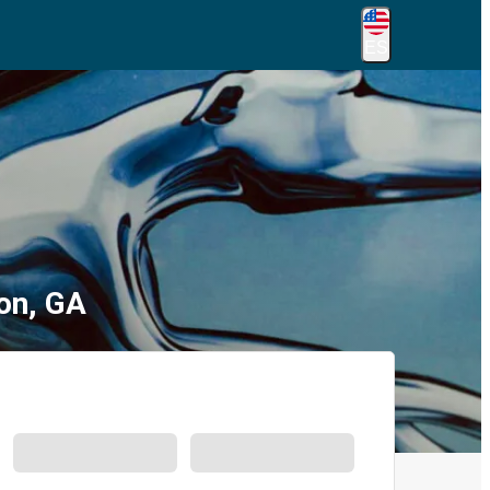
ES
on, GA