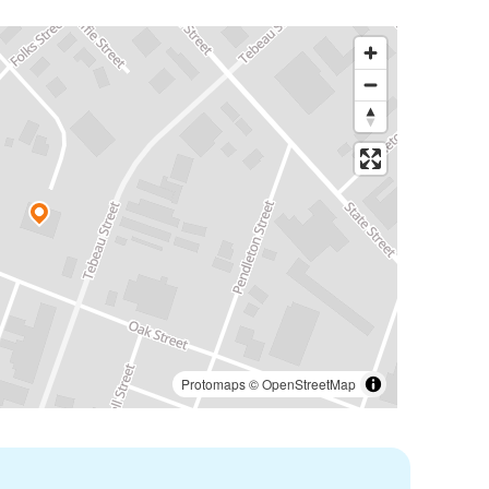
Protomaps
©
OpenStreetMap