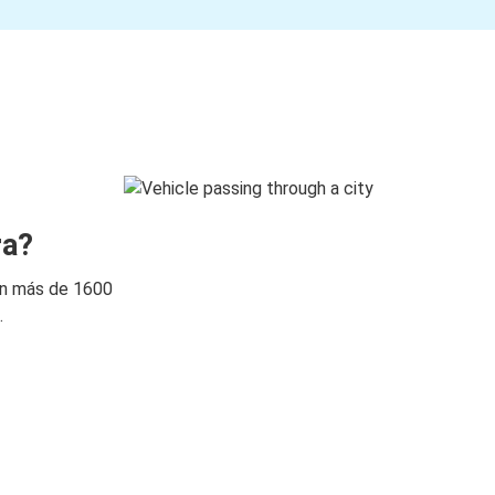
ra?
on más de 1600
.