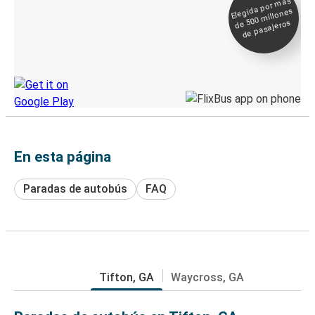
Elegida por
más
de 500
Boleto digital y
millones
seguimiento en
de pasajeros
directo
Descubre la App de Greyhound
En esta página
Paradas de autobús
FAQ
Tifton, GA
Waycross, GA