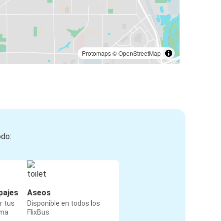
Protomaps
©
OpenStreetMap
odo:
pajes
Aseos
r tus
Disponible en todos los
rma
FlixBus