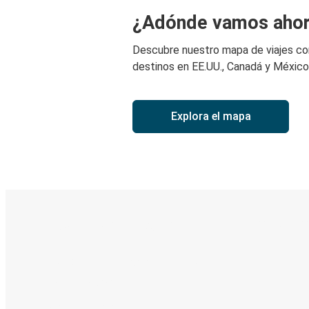
¿Adónde vamos aho
Descubre nuestro mapa de viajes c
destinos en EE.UU., Canadá y México
Explora el mapa
Boleto digital y seguimiento en
Descubre la App de Greyhound
Reserva viajes
Tus boletos