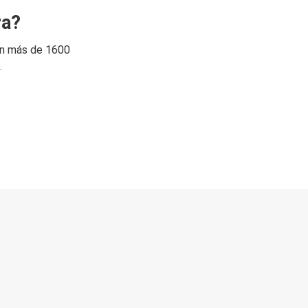
ra?
on más de 1600
.
 directo