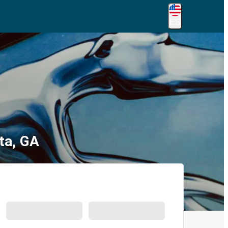
ES
ta, GA