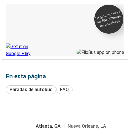
Elegida por
más
de 500
Boleto digital y
millones
seguimiento en
de pasajeros
directo
Descubre la App de Greyhound
En esta página
Paradas de autobús
FAQ
Atlanta, GA
Nueva Orleans, LA