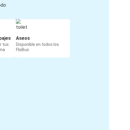
odo:
pajes
Aseos
r tus
Disponible en todos los
rma
FlixBus