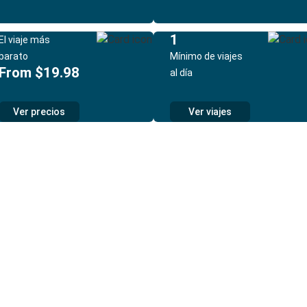
1
El viaje más
barato
Mínimo de viajes
From $19.98
al día
Ver precios
Ver viajes