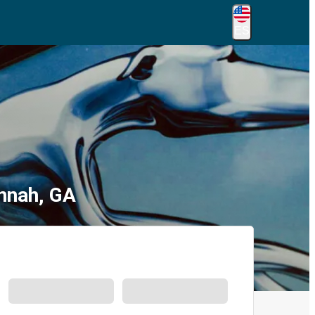
ES
nnah, GA