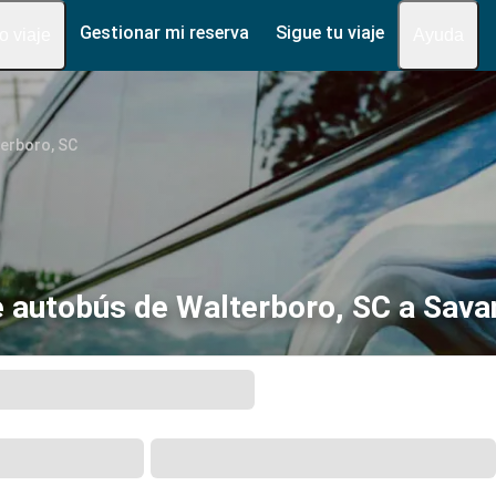
Gestionar mi reserva
Sigue tu viaje
fo viaje
Ayuda
erboro, SC
e autobús de Walterboro, SC a Sava