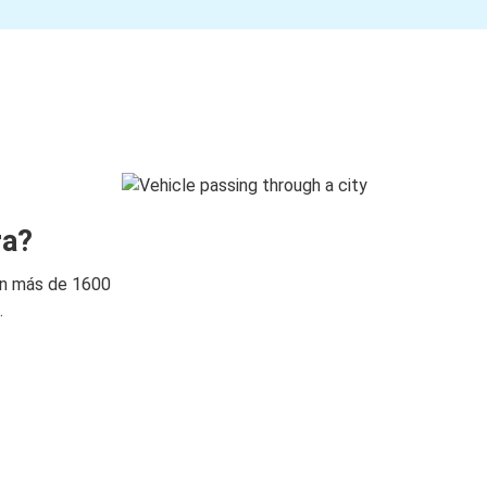
ra?
on más de 1600
.