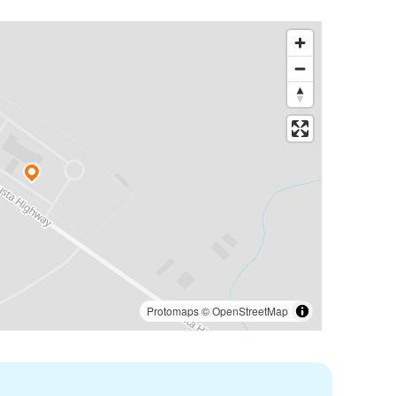
Protomaps
©
OpenStreetMap