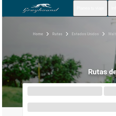
Planea tu viaje
In
Home
Rutas
Estados Unidos
Walt
Rutas d