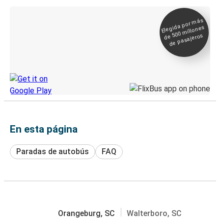
Elegida por
más
de 500
Boleto digital y
millones
seguimiento en
de pasajeros
directo
Descubre la App de Greyhound
En esta página
Paradas de autobús
FAQ
Orangeburg, SC
Walterboro, SC