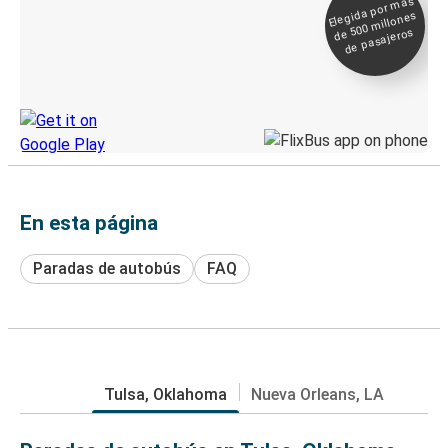
Elegida por
más
de 500
Boleto digital y
millones
seguimiento en
de pasajeros
directo
Descubre la App de Greyhound
En esta página
Paradas de autobús
FAQ
Tulsa, Oklahoma
Nueva Orleans, LA