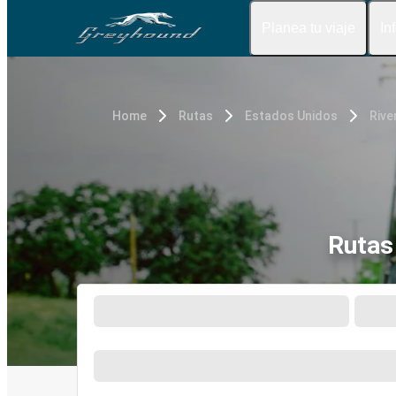
Planea tu viaje
In
Home
Rutas
Estados Unidos
Rive
Rutas 