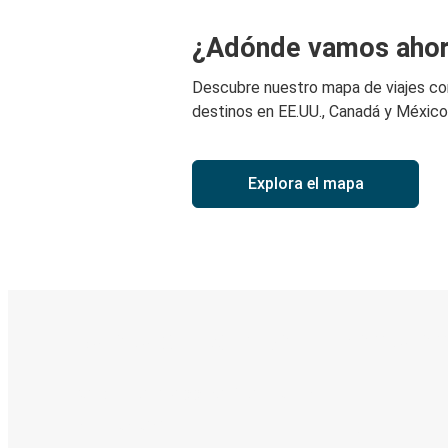
¿Adónde vamos aho
Descubre nuestro mapa de viajes c
destinos en EE.UU., Canadá y México
Explora el mapa
Boleto digital y seguimiento en
Descubre la App de Greyhound
Reserva viajes
Tus boletos