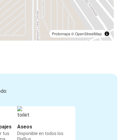
Protomaps
©
OpenStreetMap
odo:
pajes
Aseos
r tus
Disponible en todos los
rma
FlixBus