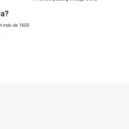
ra?
on más de 1600
.
 directo