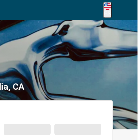
ES
lia, CA