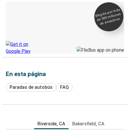
Elegida por
más
de 500
Boleto digital y
millones
seguimiento en
de pasajeros
directo
Descubre la App de Greyhound
En esta página
Paradas de autobús
FAQ
Riverside, CA
Bakersfield, CA