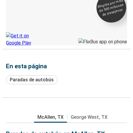
Elegida por
más
de 500
Boleto digital y
millones
seguimiento en
de pasajeros
directo
Descubre la App de Greyhound
En esta página
Paradas de autobús
McAllen, TX
George West, TX