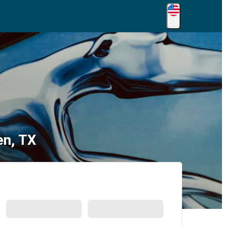
ES
en, TX