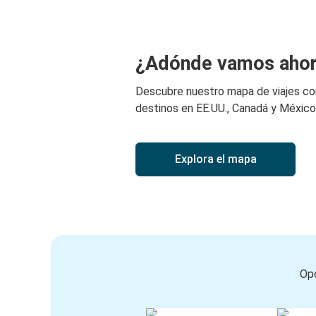
McAllen, TX
Dallas, TX
McAllen, TX
¿Adónde vamos aho
Austin, TX
Descubre nuestro mapa de viajes c
McAllen, TX
destinos en EE.UU., Canadá y México
Laredo, TX
McAllen, TX
Explora el mapa
Reynosa, Tamaulipas
Fort Worth, TX
McAllen, TX
McAllen, TX
Opc
Del Rio, TX
Victoria, TX