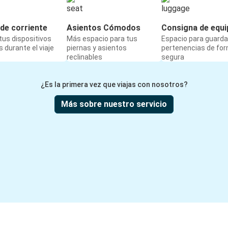
Victoria, TX
de corriente
Asientos Cómodos
Consigna de equi
Kingsville, TX
us dispositivos
Más espacio para tus
Espacio para guarda
McAllen, TX
 durante el viaje
piernas y asientos
pertenencias de fo
reclinables
segura
McAllen, TX
¿Es la primera vez que viajas con nosotros?
El Paso, TX
Más sobre nuestro servicio
Del Rio, TX
McAllen, TX
McAllen, TX
Baton Rouge, LA
Aransas Pass, TX
McAllen, TX
Alice, TX