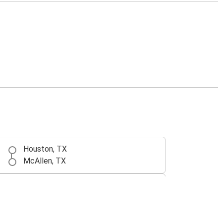
Houston, TX
McAllen, TX
McAllen, TX
Monterrey, MX