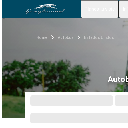
Planea tu viaje
In
Home
Autobus
Estados Unidos
Autob