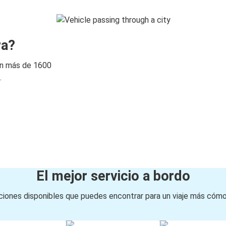
Dallas, TX
McAllen, TX
McAllen, TX
ra?
Corpus Christi, TX
on más de 1600
Brownsville, TX
.
McAllen, TX
McAllen, TX
Brownsville, TX
College Station, TX
McAllen, TX
El mejor servicio a bordo
McAllen, TX
iones disponibles que puedes encontrar para un viaje más cóm
Midland, TX
McAllen, TX