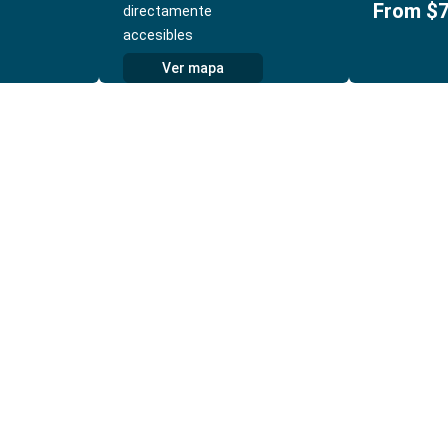
From $7
directamente
accesibles
Ver mapa