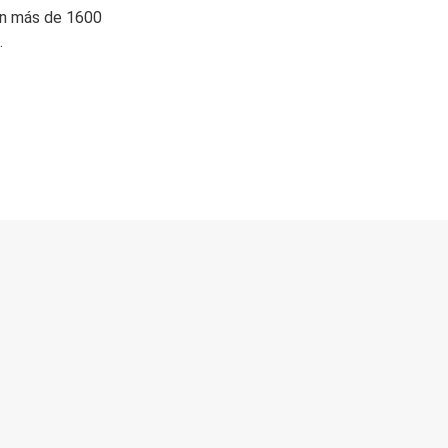
on más de 1600
.
 directo