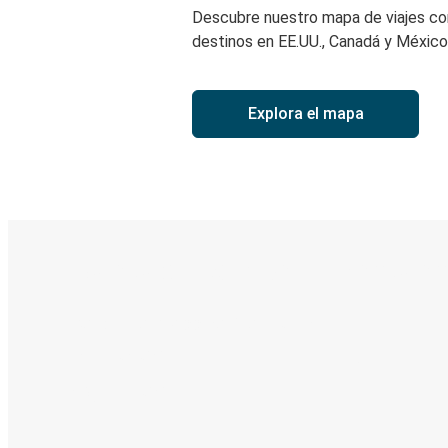
Descubre nuestro mapa de viajes c
destinos en EE.UU., Canadá y México
Explora el mapa
Boleto digital y seguimiento en
Descubre la App de Greyhound
Reserva viajes
Tus boletos
Sigue tu viaje