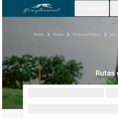
Planea tu viaje
In
Home
Rutas
Estados Unidos
Mem
Rutas 