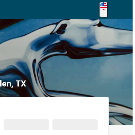
ES
len, TX