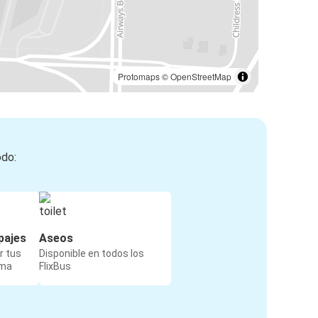
Protomaps
©
OpenStreetMap
odo:
pajes
Aseos
r tus
Disponible en todos los
rma
FlixBus