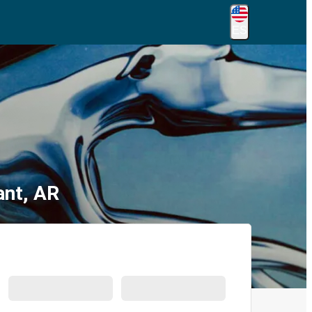
ES
ant, AR