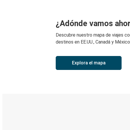
¿Adónde vamos aho
Descubre nuestro mapa de viajes c
destinos en EE.UU., Canadá y México
Explora el mapa
Boleto digital y seguimiento en
Descubre la App de Greyhound