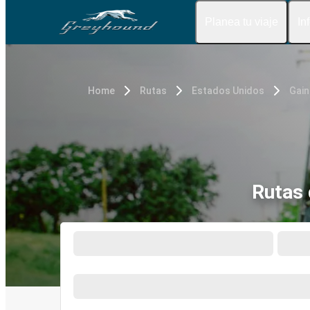
Planea tu viaje
In
Home
Rutas
Estados Unidos
Gain
Rutas 