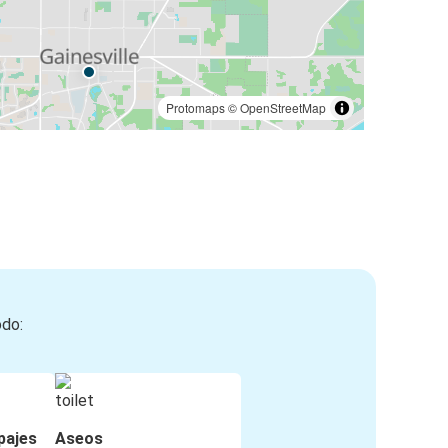
Protomaps
©
OpenStreetMap
odo:
pajes
Aseos