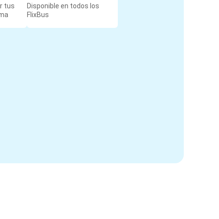
r tus
Disponible en todos los
rma
FlixBus