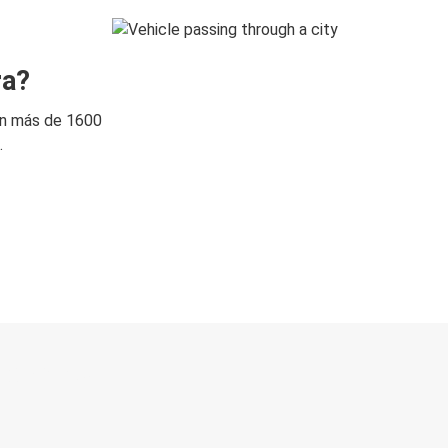
ra?
on más de 1600
.
 directo