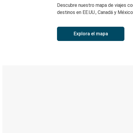
Descubre nuestro mapa de viajes c
destinos en EE.UU., Canadá y México
Explora el mapa
Boleto digital y seguimiento en
Descubre la App de Greyhound
Reserva viajes
Tus boletos
Sigue tu viaje