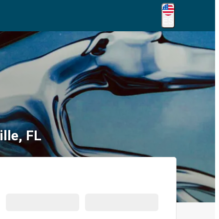
ES
lle, FL