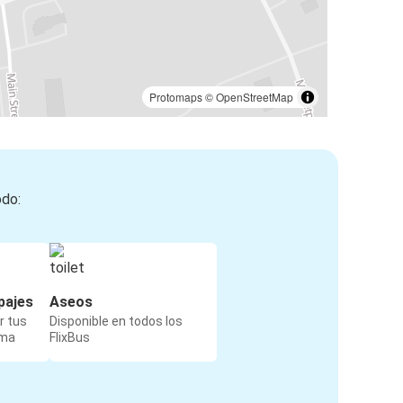
Protomaps
©
OpenStreetMap
odo:
pajes
Aseos
r tus
Disponible en todos los
rma
FlixBus