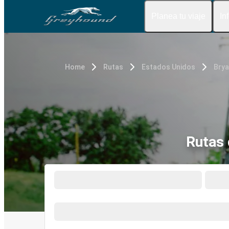
Planea tu viaje
In
Home
Rutas
Estados Unidos
Brya
Rutas 