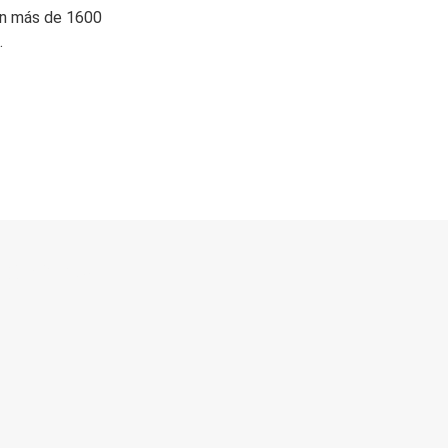
on más de 1600
.
 directo