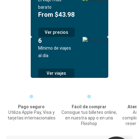
barato
From $43.98
Ver precios
6
Mínimo de viajes
al día
Ver viajes
Pago seguro
Fácil de comprar
Atenc
Utiliza Apple Pay, Visa y
Consigue tus billetes online,
Asi
tarjetas internacionales
en nuestra app o en una
complic
Flixshop
reserv