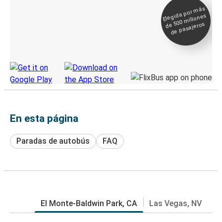
Elegida por
más
de 500
Boleto digital y
millones
seguimiento en
de pasajeros
directo
Descubre la App de Greyhound
En esta página
Paradas de autobús
FAQ
El Monte-Baldwin Park, CA
Las Vegas, NV