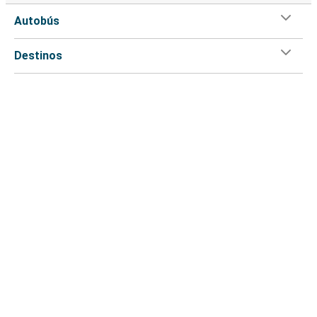
Autobús
Destinos
Greyhound
Atención al cliente
Flix App
Flix en:
Acceso para distribuidor
Legal