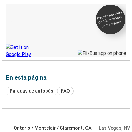
Elegida por
más
de 500
Boleto digital y
millones
seguimiento en
de pasajeros
directo
Descubre la App de Greyhound
En esta página
Paradas de autobús
FAQ
Ontario / Montclair / Claremont, CA
Las Vegas, NV