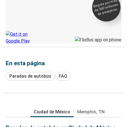
Elegida por
más
de 500
Boleto digital y
millones
seguimiento en
de pasajeros
directo
Descubre la App de Greyhound
En esta página
Paradas de autobús
FAQ
Ciudad de México
Memphis, TN