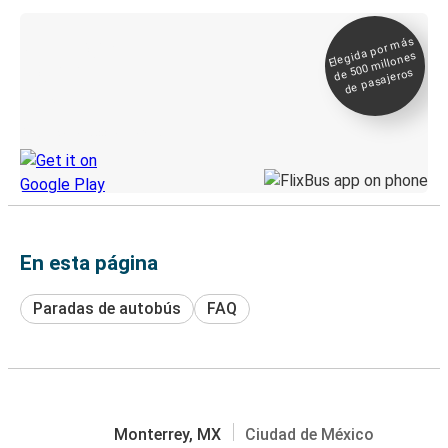
Elegida por
más
de 500
Boleto digital y
millones
seguimiento en
de pasajeros
directo
Descubre la App de Greyhound
En esta página
Paradas de autobús
FAQ
Monterrey, MX
Ciudad de México