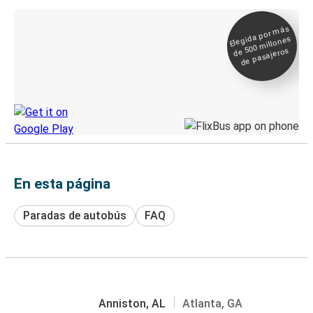
Elegida por
más
de 500
Boleto digital y
millones
seguimiento en
de pasajeros
directo
Descubre la App de Greyhound
En esta página
Paradas de autobús
FAQ
Anniston, AL
Atlanta, GA