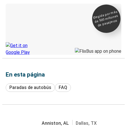
Elegida por
más
de 500
Boleto digital y
millones
seguimiento en
de pasajeros
directo
Descubre la App de Greyhound
En esta página
Paradas de autobús
FAQ
Anniston, AL
Dallas, TX