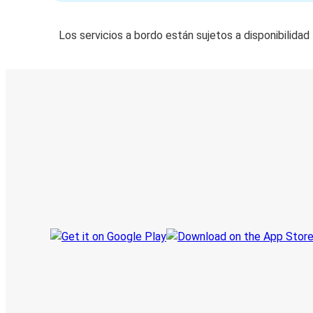
Los servicios a bordo están sujetos a disponibilidad
Boleto digital y seguimiento en
Descubre la App de Greyhound
Reserva viajes
Tus boletos
Sigue tu viaje