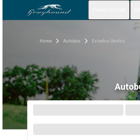
Planea tu viaje
In
Home
Autobus
Estados Unidos
Autobú