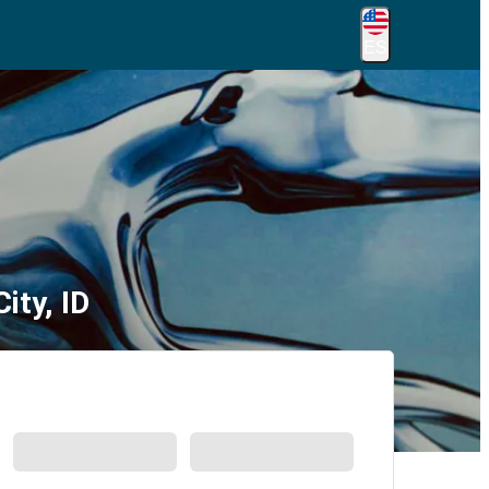
ES
ity, ID