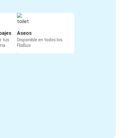
pajes
Aseos
r tus
Disponible en todos los
rma
FlixBus