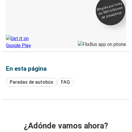
Elegida por
más
de 500
Boleto digital y
millones
seguimiento en
de pasajeros
directo
Descubre la App de Greyhound
En esta página
Paradas de autobús
FAQ
¿Adónde vamos ahora?