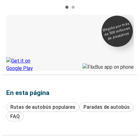
Elegida por
más
de 500
Boleto digital y
millones
seguimiento en
de pasajeros
directo
Descubre la App de Greyhound
En esta página
Rutas de autobús populares
Paradas de autobús
FAQ