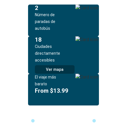
2
Número de
paradas de
autobús
18
Ciudades
directamente
accesibles
Ver mapa
El viaje más
barato
From $13.99