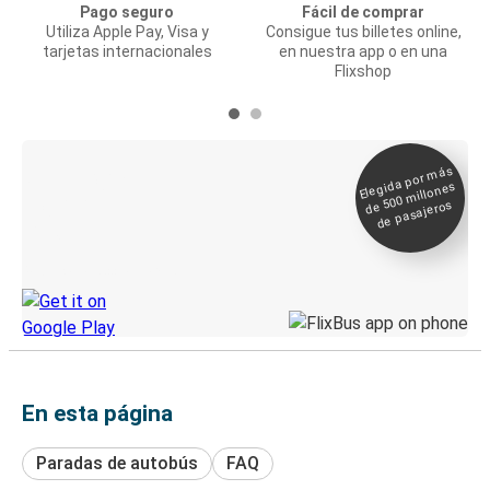
Pago seguro
Fácil de comprar
Utiliza Apple Pay, Visa y
Consigue tus billetes online,
tarjetas internacionales
en nuestra app o en una
Flixshop
Elegida por
más
de 500
Boleto digital y
millones
seguimiento en
de pasajeros
directo
Descubre la App de Greyhound
En esta página
Paradas de autobús
FAQ