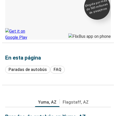
Elegida por
más
de 500
Boleto digital y
millones
seguimiento en
de pasajeros
directo
Descubre la App de Greyhound
En esta página
Paradas de autobús
FAQ
Yuma, AZ
Flagstaff, AZ