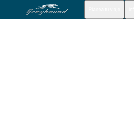
Planea tu viaje
In