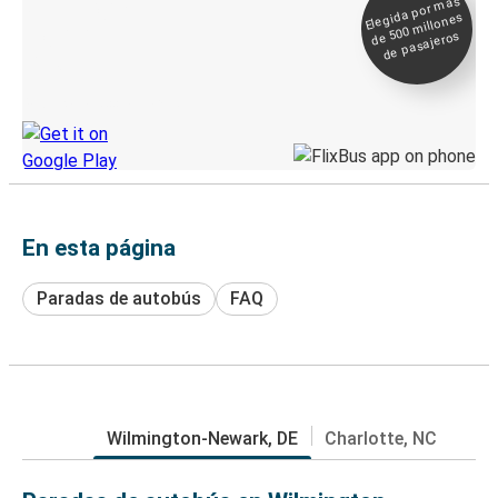
Elegida por
más
de 500
Boleto digital y
millones
seguimiento en
de pasajeros
directo
Descubre la App de Greyhound
En esta página
Paradas de autobús
FAQ
Wilmington-Newark, DE
Charlotte, NC