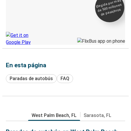
Elegida por
más
de 500
Boleto digital y
millones
seguimiento en
de pasajeros
directo
Descubre la App de Greyhound
En esta página
Paradas de autobús
FAQ
West Palm Beach, FL
Sarasota, FL