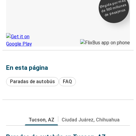
Elegida por
más
de 500
Boleto digital y
millones
seguimiento en
de pasajeros
directo
Descubre la App de Greyhound
En esta página
Paradas de autobús
FAQ
Tucson, AZ
Ciudad Juárez, Chihuahua