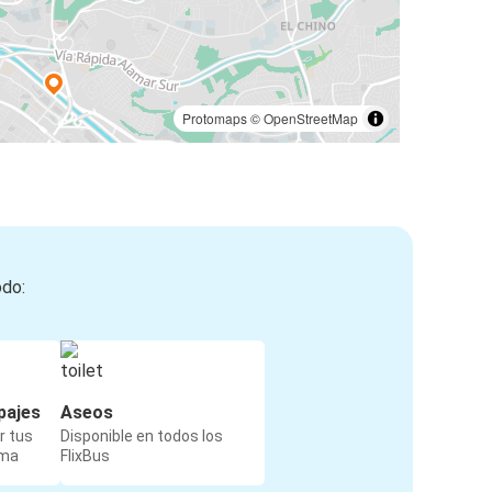
Protomaps
©
OpenStreetMap
odo:
pajes
Aseos
r tus
Disponible en todos los
rma
FlixBus