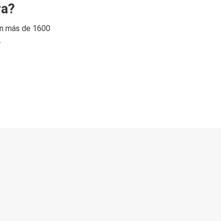
ra?
on más de 1600
.
 directo