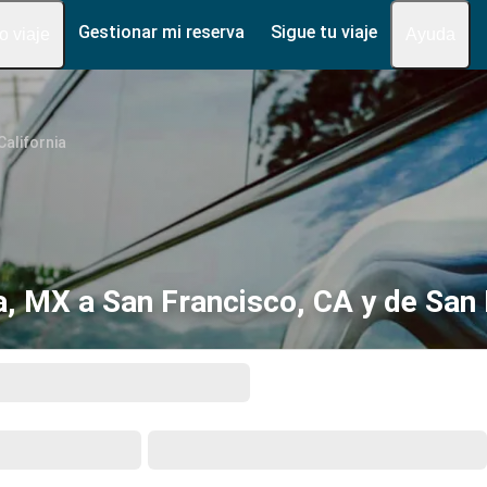
Gestionar mi reserva
Sigue tu viaje
fo viaje
Ayuda
California
a, MX a San Francisco, CA y de San 