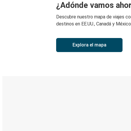
¿Adónde vamos aho
Descubre nuestro mapa de viajes c
destinos en EE.UU., Canadá y México
Explora el mapa
Boleto digital y seguimiento en
Descubre la App de Greyhound
Reserva viajes
Tus boletos
Sigue tu viaje