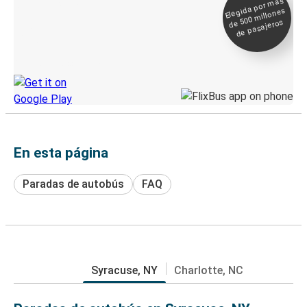
Elegida por
más
de 500
Boleto digital y
millones
seguimiento en
de pasajeros
directo
Descubre la App de Greyhound
En esta página
Paradas de autobús
FAQ
Syracuse, NY
Charlotte, NC