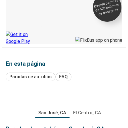
Elegida por
más
de 500
Boleto digital y
millones
seguimiento en
de pasajeros
directo
Descubre la App de Greyhound
En esta página
Paradas de autobús
FAQ
San José, CA
El Centro, CA