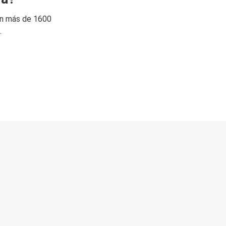
on más de 1600
.
 directo