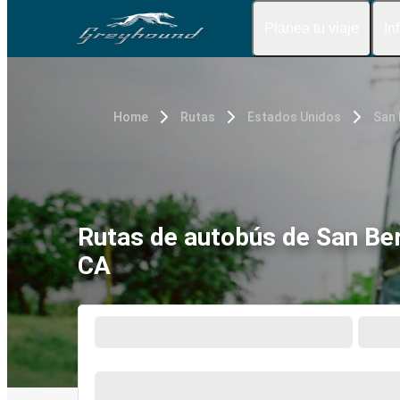
Planea tu viaje
In
Home
Rutas
Estados Unidos
San 
Rutas de autobús de San Ber
CA