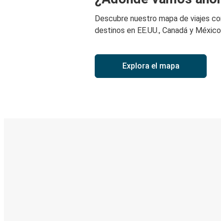
Descubre nuestro mapa de viajes c
destinos en EE.UU., Canadá y México
Explora el mapa
Boleto digital y seguimiento en
Descubre la App de Greyhound
Reserva viajes
Tus boletos
Sigue tu viaje