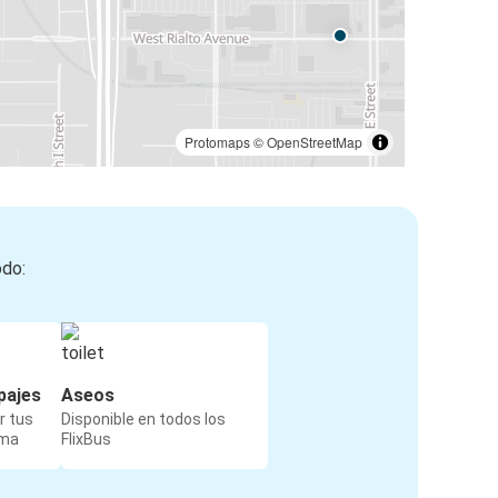
Protomaps
©
OpenStreetMap
odo:
pajes
Aseos
r tus
Disponible en todos los
rma
FlixBus