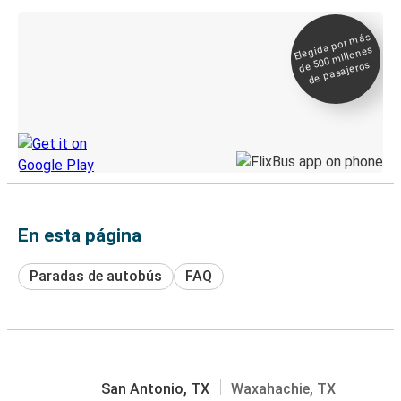
Elegida por
más
de 500
Boleto digital y
millones
seguimiento en
de pasajeros
directo
Descubre la App de Greyhound
En esta página
Paradas de autobús
FAQ
San Antonio, TX
Waxahachie, TX