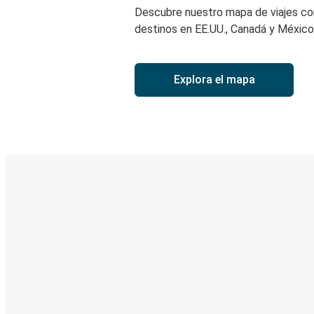
Descubre nuestro mapa de viajes c
destinos en EE.UU., Canadá y México
Explora el mapa
Boleto digital y seguimiento en
Descubre la App de Greyhound
Reserva viajes
Tus boletos
Sigue tu viaje