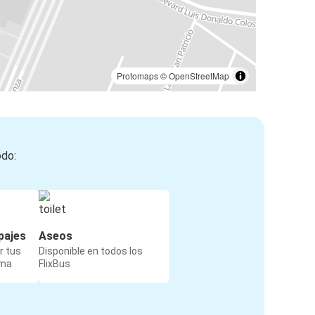
Protomaps
©
OpenStreetMap
odo:
pajes
Aseos
r tus
Disponible en todos los
rma
FlixBus