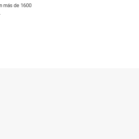
on más de 1600
.
 directo