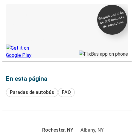
Elegida por
más
de 500
Boleto digital y
millones
seguimiento en
de pasajeros
directo
Descubre la App de Greyhound
En esta página
Paradas de autobús
FAQ
Rochester, NY
Albany, NY