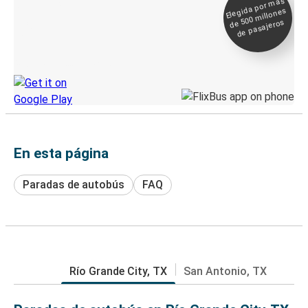
Elegida por
más
de 500
Boleto digital y
millones
seguimiento en
de pasajeros
directo
Descubre la App de Greyhound
En esta página
Paradas de autobús
FAQ
Río Grande City, TX
San Antonio, TX