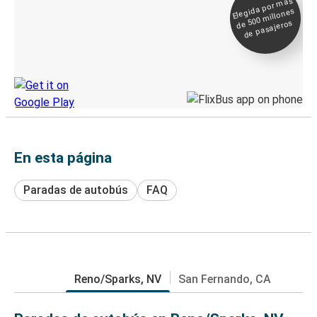
Elegida por
más
de 500
Boleto digital y
millones
seguimiento en
de pasajeros
directo
Descubre la App de Greyhound
En esta página
Paradas de autobús
FAQ
Reno/Sparks, NV
San Fernando, CA