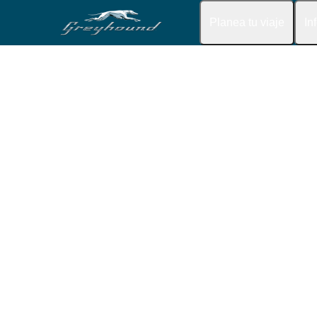
Planea tu viaje
In