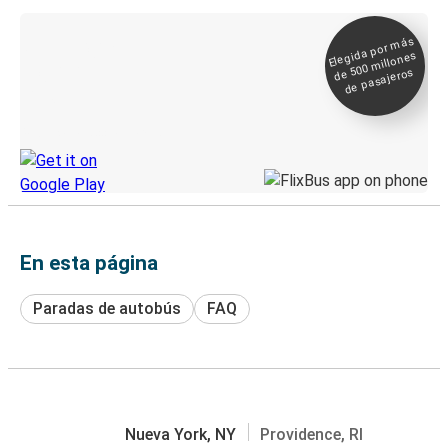
Elegida por
más
de 500
Boleto digital y
millones
seguimiento en
de pasajeros
directo
Descubre la App de Greyhound
En esta página
Paradas de autobús
FAQ
Nueva York, NY
Providence, RI