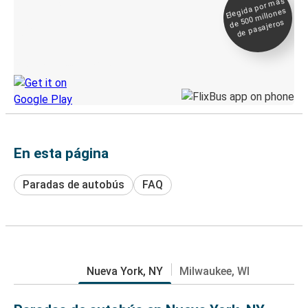
Elegida por
más
de 500
Boleto digital y
millones
seguimiento en
de pasajeros
directo
Descubre la App de Greyhound
En esta página
Paradas de autobús
FAQ
Nueva York, NY
Milwaukee, WI