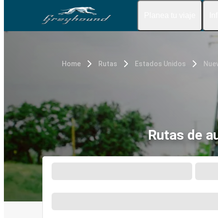
Planea tu viaje
In
Home
Rutas
Estados Unidos
Nuev
Rutas de a