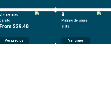
8
El viaje más
barato
Mínimo de viajes
From $29.48
al día
Ver precios
Ver viajes