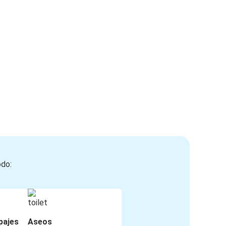
odo:
pajes
Aseos