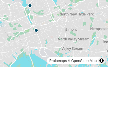
Protomaps
©
OpenStreetMap