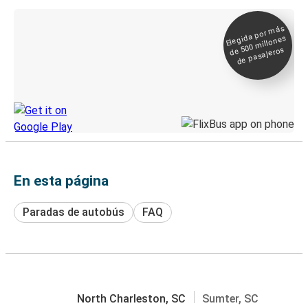
Elegida por
más
de 500
Boleto digital y
millones
seguimiento en
de pasajeros
directo
Descubre la App de Greyhound
En esta página
Paradas de autobús
FAQ
North Charleston, SC
Sumter, SC