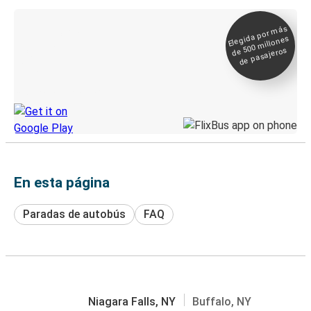
Elegida por
más
de 500
Boleto digital y
millones
seguimiento en
de pasajeros
directo
Descubre la App de Greyhound
En esta página
Paradas de autobús
FAQ
Niagara Falls, NY
Buffalo, NY